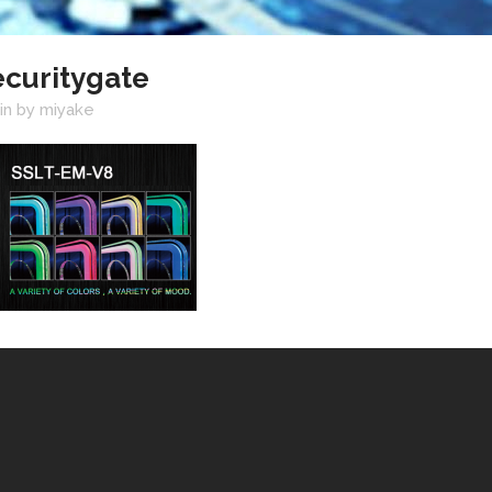
curitygate
in
by
miyake