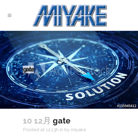
gate
10 12月
gate
Posted at 12:13h
in
by
miyake