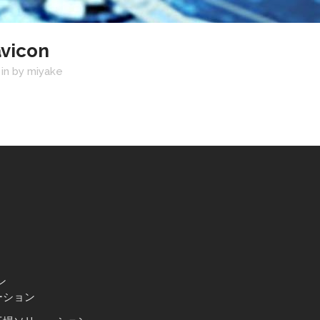
vicon
in
by
miyake
ン
ーション