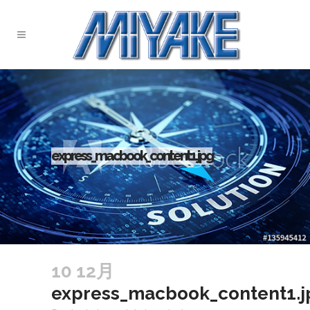
express_macbook_content1.jpg
10 12月
express_macbook_content1.j