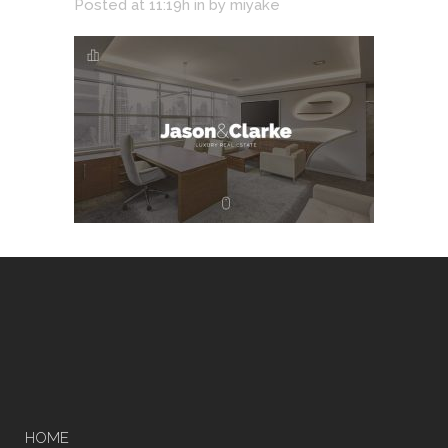
Posted at 11:19h
in
by
miyake
HOME