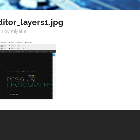
itor_layers1.jpg
in
by
miyake